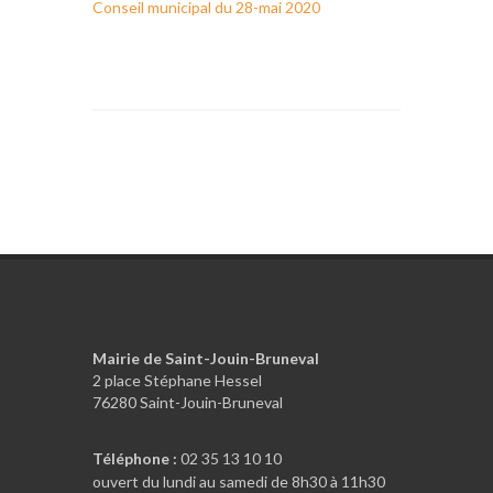
Conseil municipal du 28-mai 2020
Mairie de Saint-Jouin-Bruneval
2 place Stéphane Hessel
76280 Saint-Jouin-Bruneval
Téléphone :
02 35 13 10 10
ouvert du lundi au samedi de 8h30 à 11h30