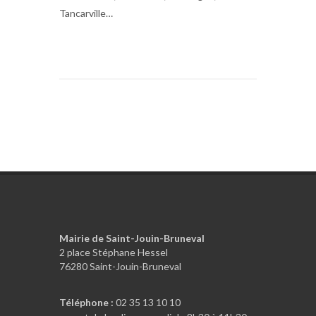
Tancarville…
Mairie de Saint-Jouin-Bruneval
2 place Stéphane Hessel
76280 Saint-Jouin-Bruneval
Téléphone :
02 35 13 10 10