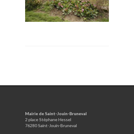
Mairie de Saint-Jouin-Bruneval
2 place Stéphane Hessel
76280 Saint-Jouin-Bruneval